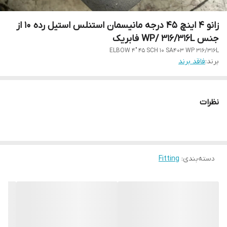
زانو 4 اینچ 45 درجه مانیسمان استنلس استیل رده 10 از
جنس WP/ 316/316L فابریک
ELBOW 4" 45 SCH 10 SA403 WP 316/316L
برند:
فاقد برند
نظرات
دسته‌بندی
:
Fitting