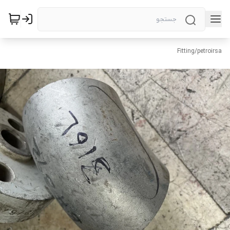
Fitting
/
petroirsa