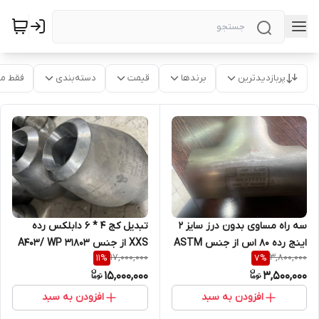
پربازدیدترین
برندها
قیمت
دسته‌بندی
فقط م
سه راه مساوی بدون درز سایز 2
تبدیل کج 4 * 6 دابلکس رده
اینج رده 80 اس از جنس ASTM
XXS از جنس A403/ WP 31803
17,000,000
3,800,000
11
%
7
%
SA/A403 WP 316/316LS
15,000,000
3,500,000
افزودن به سبد
افزودن به سبد