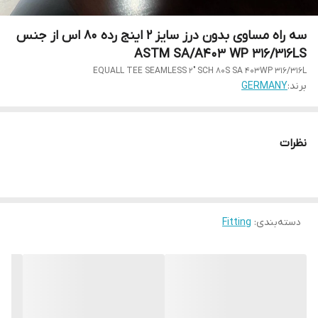
سه راه مساوی بدون درز سایز 2 اینج رده 80 اس از جنس
ASTM SA/A403 WP 316/316LS
EQUALL TEE SEAMLESS 2" SCH 80S SA 403WP 316/316L
برند:
GERMANY
نظرات
دسته‌بندی
:
Fitting