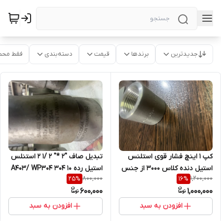
جدیدترین
برندها
قیمت
دسته‌بندی
فقط محص
کپ 1 اینچ فشار قوی استلنس
تبدیل صاف "2 *" 2 /1 2 استنلس
استیل دنده کلاس 3000 از جنس
استیل رده 10 A403/ WP304 304
800,000
1,200,000
25
%
16
%
A182/F316
L
600,000
1,000,000
افزودن به سبد
افزودن به سبد