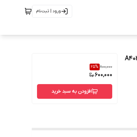
ورود | ثبت‌نام
ده 10 A403/ WP304
25
%
800,000
600,000
افزودن به سبد خرید