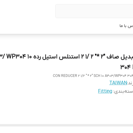
س با ما
تبدیل صاف "2 *" 2 /1 2 استنلس استیل ر
304 
CON REDUCER 2 1/2 " * 2" SCH 10 A403/WP304 30
ند:
TAIWAN
ته‌بندی
:
Fitting