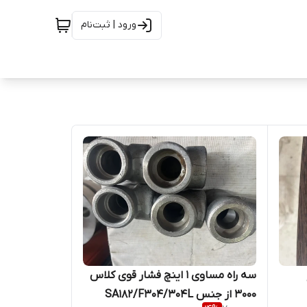
ورود | ثبت‌نام
سه راه مساوی 1 اینچ فشار قوی کلاس
3000 از جنس SA182/F304/304L