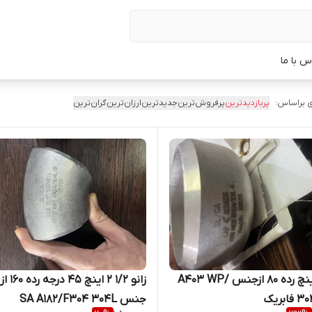
س با ما
 براساس:
پربازدیدترین
پرفروش‌ترین
جدیدترین
ارزان‌ترین
گران‌ترین
کپ 4 اینچ رده 80 ازجنس A403 WP/
زانو 1/2 2 اینچ 45 درجه رده 160 از
بریک
جنس SA A182/F304 304L