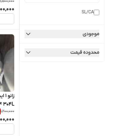
1,500,000
000,000
SL/CA
موجودی
محدوده قیمت
4 304L
1,200,000
000,000