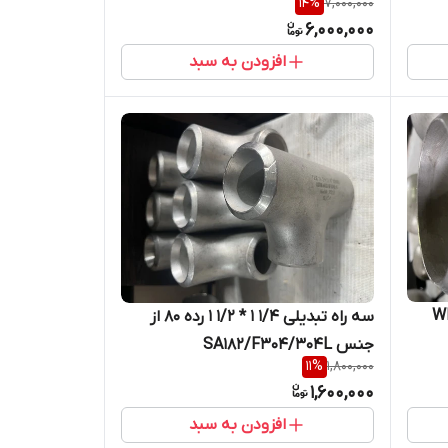
14
%
7,000,000
6,000,000
افزودن به سبد
ده 80 ازجنس WP/
سه راه تبدیلی 1/4 1 * 1/2 1 رده 80 از
جنس SA182/F304/304L
11
%
1,800,000
1,600,000
افزودن به سبد