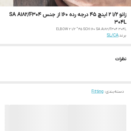
زانو 1/2 2 اینچ 45 درجه رده 160 از جنس SA A182/F304
304L
ELBOW 2 1/2 " 45 SCH 160 SA A182/F304 304L
برند:
SL/CA
نظرات
دسته‌بندی
:
Fitting