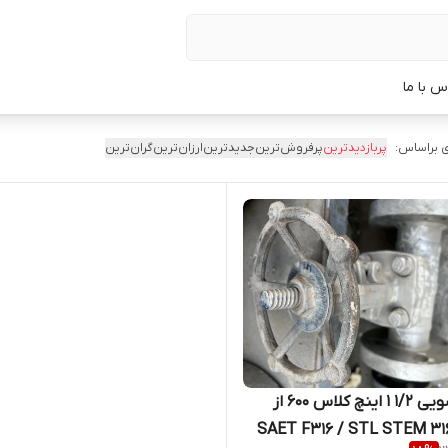
س با ما
 براساس:
پربازدیدترین
پرفروش‌ترین
جدیدترین
ارزان‌ترین
گران‌ترین
شیر کشویی 1/2 1 اینچ کلاس 600 از
جنس SAET F316 / STL STEM 316