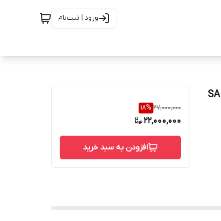
ورود | ثبت‌نام
SAET F316
18
%
27,000,000
22,000,000
افزودن به سبد خرید