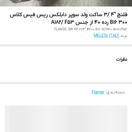
فلنج "4 /3 ساکت ولد سوپر دابلکس ریس فیس کلاس
300 B16 رده 40 از جنس A182/ F53
FLANGE SW RF 3/4" #300 B16 SCH40 A182/F53
برند:
MELESI-ITALY
نظرات
دسته‌بندی
:
Flange