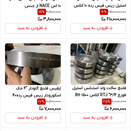
استیل ریس فیس رده 10 کلاس
10 اس NACE از جنس
4,500,000
250,000,000
15
%
16
%
300 B16.5 از جنس A
SA182F316/316L
3,800,000
210,000,000
SA182/F304
افزودن به سبد
افزودن به سبد
فلنج ساکت ولد استنلس استیل
ارفیس فلنج گلودار "4 جک
فورج RTJ "3/4 کلاس 1500 B16
اسکورودار ریس فیس رده40
8,500,000
8,000,000
17
%
25
%
رده XXS جنس SA/A182
ANSIB16.36,کلاس 300, SA182
7,000,000
6,000,000
F316/F316L
F304L
افزودن به سبد
افزودن به سبد