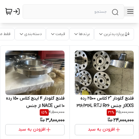
پربازدیدترین
برندها
قیمت
دسته‌بندی
فقط م
فلنج گلودار "2 کلاس 2500 رده
فلنج گلودار 4 اینج کلاس 150 رده
XXSاز جنس 316/316L RTJ R26
10 اس NACE از جنس
4,500,000
35,000,000
15
%
31
%
NIC فابریک
SA182F316/316L کپی
3,800,000
24,000,000
افزودن به سبد
افزودن به سبد