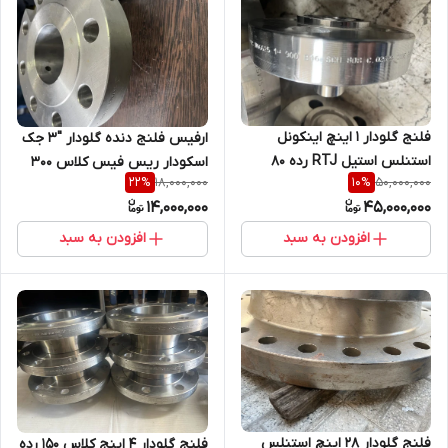
فلنج گلودار 1 اینچ اینکونل
ارفیس فلنج دنده گلودار "3 جک
استنلس استیل RTJ رده 80
اسکودار ریس فیس کلاس 300
18,000,000
50,000,000
22
%
10
%
کلاس 900 R16 از جنس UNS
رده40 36. B16 از جنس SA182/F
14,000,000
45,000,000
NO6625
304L
افزودن به سبد
افزودن به سبد
فلنج گلودار 28 اینچ استنلس
فلنج گلودار 4 اینج کلاس 150 رده