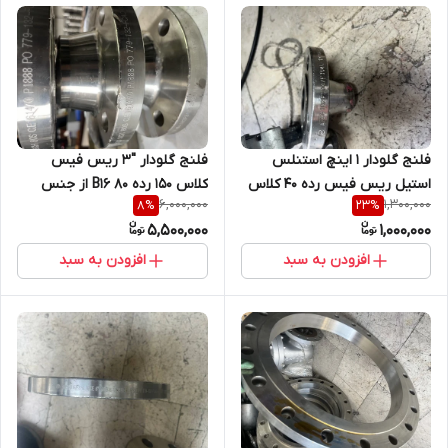
فلنج گلودار 1 اینچ استنلس
فلنج گلودار "3 ریس فیس
استیل ریس فیس رده 40 کلاس
کلاس 150 رده 80 B16 از جنس
6,000,000
1,300,000
8
%
23
%
150 از جنس SA182 F304/304L
NACE SA182/F316 316L
5,500,000
1,000,000
افزودن به سبد
افزودن به سبد