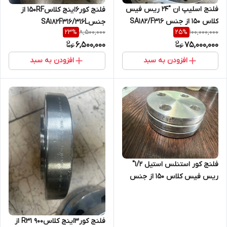
فلنج اسلیپ ان "24 ریس فیس
فلنج کور6اینج کلاس150RF از
کلاس 150 از جنس SA182/F316
جنسSA182F316/316L
8,500,000
100,000,000
23
%
25
%
316L
6,500,000
75,000,000
افزودن به سبد
افزودن به سبد
فلنج کور استنلس استیل 1/2"
ریس فیس کلاس 150 از جنس
SA182F316/F316L
فلنج کور3اینج کلاس900 R31 از