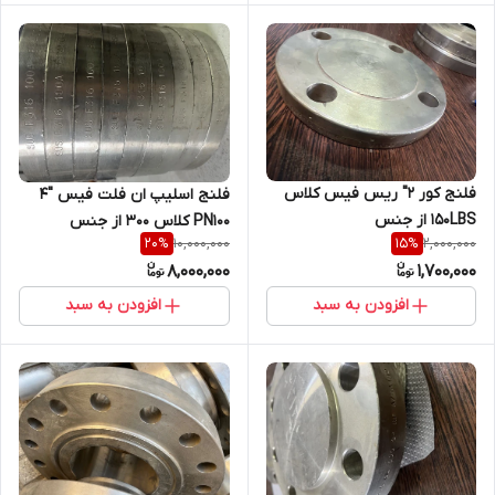
فلنج کور 2" ریس فیس کلاس
فلنج اسلیپ ان فلت فیس "4
150LBS از جنس
PN100 کلاس 300 از جنس
10,000,000
2,000,000
20
%
15
%
SA182F316/F316L,ANSIB16.5,فابریک
SA182/F316
8,000,000
1,700,000
افزودن به سبد
افزودن به سبد