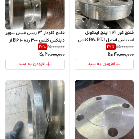
فلنج کور 1/2 1 اینچ اینکونل
فلنج گلودار "3 ریس فیس سوپر
استنلس استیل R20 RTJ کلاس
دابلکس کلاس 300 رده 10 B16 از
25,000,000
55,000,000
20
%
27
%
900 از جنس UNS NO6625
جنس SA182/F53
20,000,000
40,000,000
افزودن به سبد
افزودن به سبد