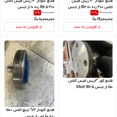
فلنج گلودار "3 ریس فیس
فلنج گلودار "4 ریس فیس کلاس
کلاس 300 رده 80 B16 از جنس
300 5.B16 رده 10 از جنس
12,000,000
24,000,000
16
%
20
%
NACE SA182/F 316 316L
SA/A182 F316 316L
10,000,000
19,000,000
افزودن به سبد
افزودن به سبد
فلنج کور "2ریس فیس کلاس
150 از جنس SA182 B16.5
F304,فابریک
فلنج گلودار 1/2" اینچ کلاس 1500
رده 80 اس از جنس