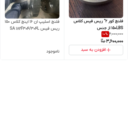
فلنج کور 2" ریس فیس کلاس
فلنج اسلیپ ان 16 اینج کلاس 150
150LBS از جنس
ریس فیس SA 182F304/304L
4,000,000
10
%
SA182F321,ANSIB16.5,فابریک
3,600,000
افزودن به سبد
ناموجود