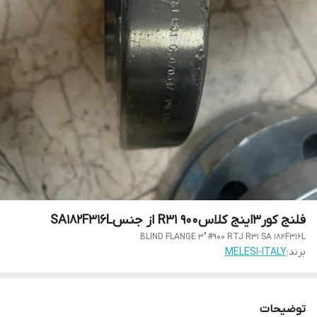
فلنج کور3اینج کلاس900 R31 از جنسSA182F316L
BLIND FLANGE 3" #900 RTJ R31 SA 182F316L
برند:
MELESI-ITALY
توضیحات