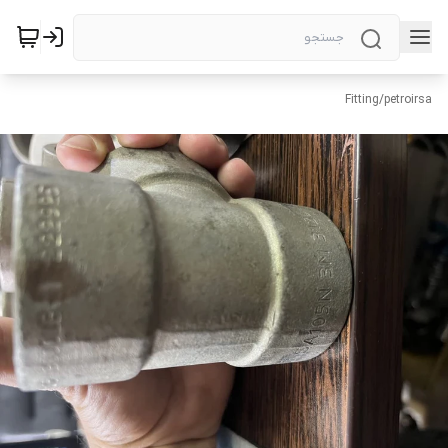
Fitting
/
petroirsa