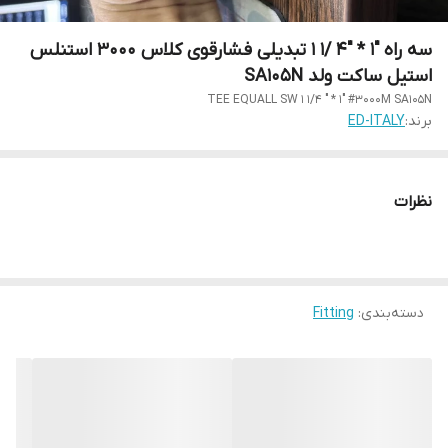
سه راه "1 * "4 /1 1 تبدیلی فشارقوی کلاس 3000 استنلس
استیل ساکت ولد SA105N
TEE EQUALL SW 1 1/4 " * 1" #3000M SA105N
برند:
ED-ITALY
نظرات
دسته‌بندی
:
Fitting