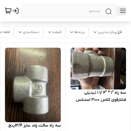
پربازدیدترین
برندها
قیمت
دسته‌بندی
فقط م
سه راه "1 * "4 /1 1 تبدیلی
فشارقوی کلاس 3000 استنلس
استیل ساکت ولد SA105N
سه راه ساکت ولد سایز 3/4اینج