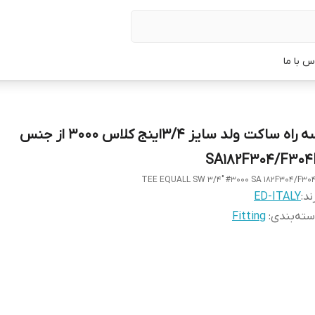
س با ما
سه راه ساکت ولد سایز 3/4اینج کلاس 3000 از جنس
SA182F304/F304
TEE EQUALL SW 3/4" #3000 SA 182F304/F30
ند:
ED-ITALY
ته‌بندی
:
Fitting