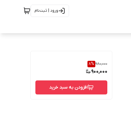
ورود | ثبت‌نام
8
%
980,000
900,000
افزودن به سبد خرید