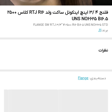
فلنج 4 /3 اینچ اینکونل ساکت ولد RTJ R16 کلاس 2500
5.UNS NO6625 B16
FLANGE SW RTJ 3/4" # 2500 R16 B16.5 UNS NO6625 STD
برند:
H.
نظرات
دسته‌بندی
:
Flange