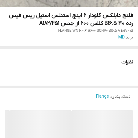
فلنج دابلکس گلودار 6 اینچ استنلس استیل ریس فیس
رده 40 5.B16 کلاس 600 از جنس A182/F51
FLANGE WN RF 6" #600 SCH40 B16.5 A 182/F 51
برند:
MD
نظرات
دسته‌بندی
:
Flange