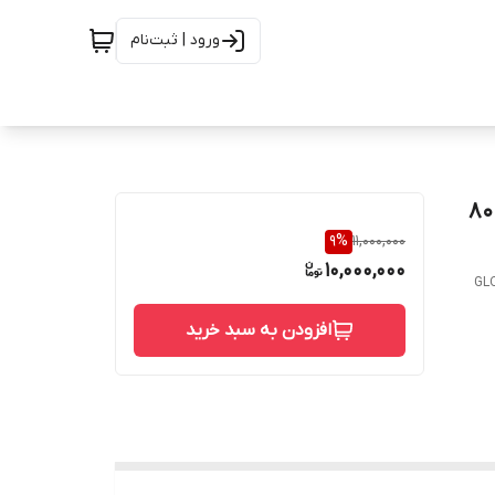
ورود | ثبت‌نام
 ساکت ولد استلنس استیل فورج کلاس 800
9
%
11,000,000
10,000,000
GL
افزودن به سبد خرید