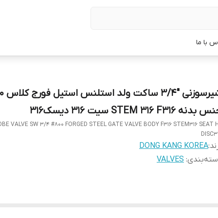
س با ما
شیرسوزنی "3/4
بدنه STEM 316 F316 سیت 316 دیسک316
OBE VALVE SW 3/4 #800 FORGED STEEL GATE VALVE BODY F316 STEM316 SEAT 
DISC3
ند:
DONG KANG KOREA
ته‌بندی
:
VALVES