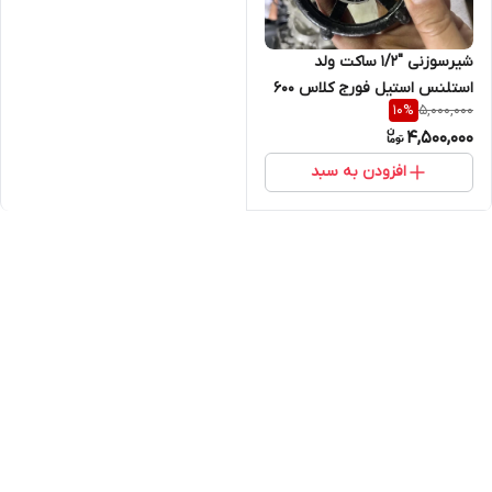
شیرسوزنی "1/2 ساکت ولد
استلنس استیل فورج کلاس 600
5,000,000
10
%
جنس بدنه STEM304 F304 L
4,500,000
سیت HF دیسک HF
افزودن به سبد