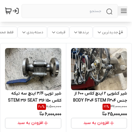
جدیدترین
برندها
قیمت
دسته‌بندی
فقط محص
شیر کشویی 2 اینچ کلاس 600 از
شیر توپی 3/4 اینچ سه تیکه
جنس BODY F304 STEM F304
کلاس 150 STEM 316 SEAT 316
7,500,000
32,000,000
20
%
21
%
DISC HF SEAT HF
BALL 316 BODY 316
6,000,000
25,000,000
افزودن به سبد
افزودن به سبد