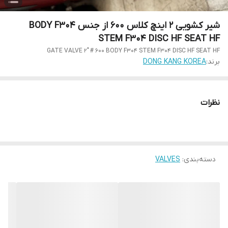
شیر کشویی 2 اینچ کلاس 600 از جنس BODY F304
STEM F304 DISC HF SEAT HF
GATE VALVE 2" # 600 BODY F304 STEM F304 DISC HF SEAT HF
برند:
DONG KANG KOREA
نظرات
دسته‌بندی
:
VALVES