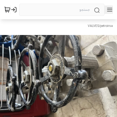
VALVES
/
petroirsa