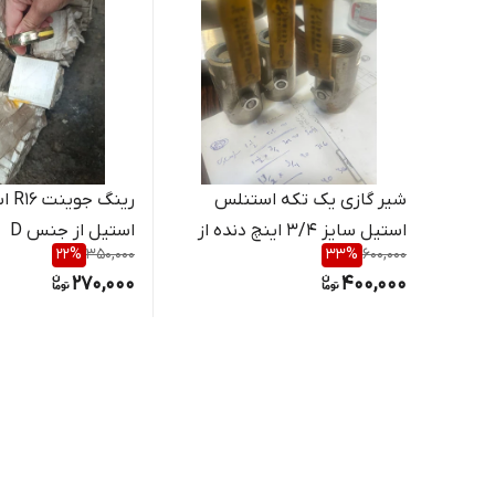
شیر گازی یک تکه استنلس
رینگ 
استیل سایز 3/4 اینچ دنده از
استیل از جنس D
22
%
350,000
33
%
600,000
جنس SS 304
270,000
400,000