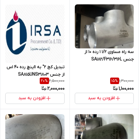
سه راه مساوی 1/2 1 رده 10 از
جنس SA182/F316/316L
تبدیل کج 2" به 1اینچ رده 40 اس
از جنس SA815UNS31803
2,500,000
1,300,000
20
%
15
%
2,000,000
1,100,000
افزودن به سبد
افزودن به سبد