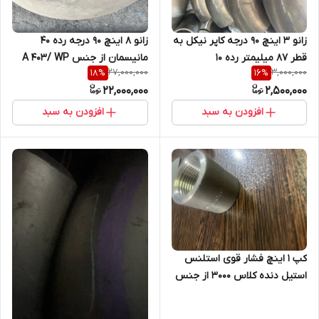
زانو 3 اینچ 90 درجه کاپر نیکل به
زانو 8 اینچ 90 درجه رده 40
قطر 87 میلیمتر رده 10
مانیسمان از جنس A 403/ WP
27,000,000
3,000,000
18
%
16
%
321
22,000,000
2,500,000
افزودن به سبد
افزودن به سبد
کپ 1 اینچ فشار قوی استلنس
استیل دنده کلاس 3000 از جنس
A182/F316