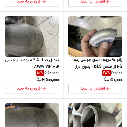
افزودن به سبد
افزودن به سبد
زانو 90 درجه 1 اینج جوشی رده
تبدیل صاف 5 * 8 رده 10 از جنس
10S از جنس 316LS بدون درز
A403/ WP 304
5,500,000
200,000
18
%
25
%
فابریک
4,500,000
150,000
افزودن به سبد
افزودن به سبد