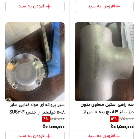
افزودن به سبد
افزودن به سبد
سه راهی استیل مساوی بدون
شیر پروانه ای مواد غذایی سایز
درز سایز 3 اینچ رده 10 اس از
50.8 میلیمتر از جنس SUS304
1,050,000
1,750,000
4
%
14
%
جنس SA403 WP 316/316L
1,000,000
1,500,000
افزودن به سبد
افزودن به سبد