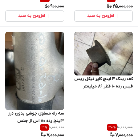
900,000
25,000,000
افزودن به سبد
افزودن به سبد
کف رینگ 3 اینچ کاپر نیکل ریس
فیس رده 10 قطر 89 میلیمتر
ایرانی
سه راه مساوی جوشی بدون درز
3اینچ رده 80 اس از جنس
8,000,000
10,000,000
12
%
30
%
SA403 WP 304 /304L
7,000,000
7,000,000