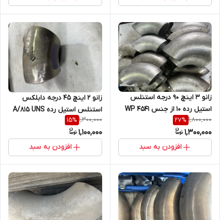
زانو 3 اینچ 90 درجه استنلس
زانو 2 اینچ 45 درجه دابلکس
استیل رده 10 از جنس 4541 WP
استنلس استیل رده A/815 UNS
1,300,000
1,800,000
15
%
27
%
321
32760s 80S
1,100,000
1,300,000
افزودن به سبد
افزودن به سبد