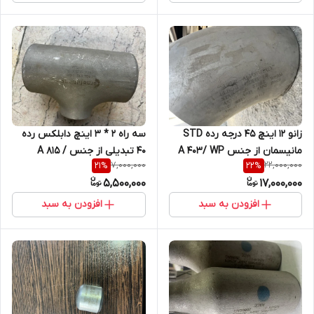
زانو 12 اینچ 45 درجه رده STD
سه راه 2 * 3 اینچ دابلکس رده
مانیسمان از جنس A 403/ WP
40 تبدیلی از جنس A 815 /
7,000,000
22,000,000
21
%
22
%
304
S31803
5,500,000
17,000,000
افزودن به سبد
افزودن به سبد