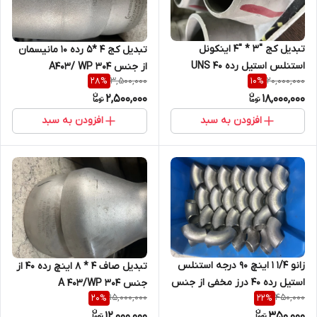
تبدیل کج "3 * "4 اینکونل
تبدیل کج 4 *5 رده 10 مانیسمان
استنلس استیل رده 40 UNS
از جنس A403/ WP 304
3,500,000
20,000,000
28
%
10
%
NO6625 فابریک
2,500,000
18,000,000
افزودن به سبد
افزودن به سبد
زانو 1/4 1 اینچ 90 درجه استنلس
تبدیل صاف 4 * 8 اینچ رده 40 از
استیل رده 40 درز مخفی از جنس
جنس A 403/WP 304
15,000,000
450,000
20
%
22
%
WP 304
12,000,000
350,000