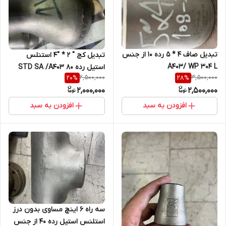
تبدیل صاف 4 * 5 رده 10 از جنس
تبدیل کج " 2 * "4 استنلس
A403/ WP 304 L
استیل رده 80 STD SA /A403
2,500,000
3,500,000
20
%
28
%
WP316 316L/S
2,000,000
2,500,000
افزودن به سبد
افزودن به سبد
سه راه 6 اینچ مساوی بدون درز
استلنس استیل رده 40 از جنس