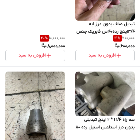
SM A403 /WP 316/ 316L
تبدیل صاف بدون درز 1به
3/4اینچ رده40اس فابریک جنس
10,000,000
700,000
20
%
14
%
ال316 SA 403WP
8,000,000
600,000
افزودن به سبد
افزودن به سبد
سه راه 1/4 1 * 2 اینچ تبدیلی
بدون درز استلنس استیل رده 80
از جنس SM A403 /WP 304/