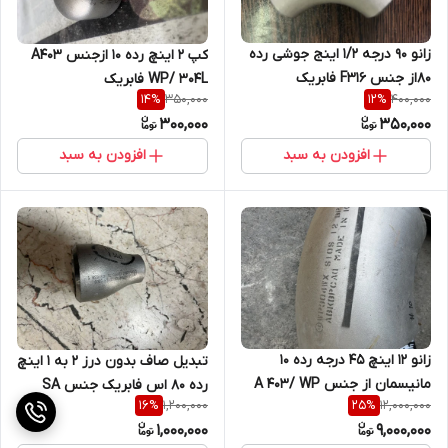
زانو 90 درجه 1/2 اینج جوشی رده
کپ 2 اینچ رده 10 ازجنس A403
80از جنس F316 فابریک
WP/ 304L فابریک
350,000
400,000
14
%
12
%
300,000
350,000
افزودن به سبد
افزودن به سبد
زانو 12 اینچ 45 درجه رده 10
تبدیل صاف بدون درز 2 به 1 اینچ
مانیسمان از جنس A 403/ WP
رده 80 اس فابریک جنس SA
1,200,000
12,000,000
16
%
25
%
304 WX
403WP304 L
1,000,000
9,000,000