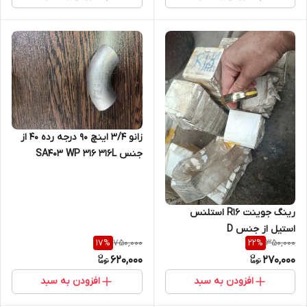
زانو 3/4 اینچ 90 درجه رده 40 از
جنس SA403 WP 316 316L
رینگ جوینت R16 استلنس
استیل از جنس D
750,000
350,000
17
%
22
%
620,000
270,000
افزودن به سبد
افزودن به سبد