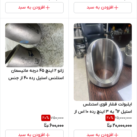
افزودن به سبد
افزودن به سبد
زانو 2 اینچ 45 درجه مانیسمان
استلنس استیل رده 40 از جنس
WP /321
ایلبولت فشار قوی استنلس
استیل 12" به 3 اینچ رده 10 اس از
750,000
25,000,000
20
%
20
%
جنس SA182F316/F316L
600,000
20,000,000
افزودن به سبد
افزودن به سبد