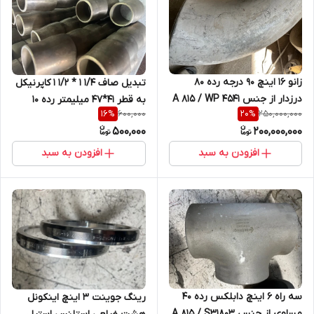
زانو 16 اینچ 90 درجه رده 80
تبدیل صاف 1/4 1 * 1/2 1 کاپرنیکل
درزدار از جنس 4541 A 815 / WP
به قطر 41*47 میلیمتر رده 10
600,000
250,000,000
16
%
20
%
321
500,000
200,000,000
افزودن به سبد
افزودن به سبد
سه راه 6 اینچ دابلکس رده 40
رینگ جوینت 3 اینچ اینکونل
مساوی از جنس A 815 / S31803