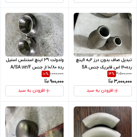
تبدیل صاف بدون درز 2به 1اینچ
ولدولت 1*6 اینچ استنلس استیل
رده160 اس فابریک جنس SA
رده 10/80 از جنس A/SA 182/F
1,000,000
3,500,000
10
%
14
%
403WP3 316 L
316L
900,000
3,000,000
افزودن به سبد
افزودن به سبد