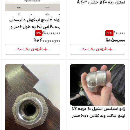
استیل رده 40 از جنس A 403
/WP 304
لوله ۳ اینچ اینکونل مانیسمان
رده ۴۰ اس ۶۰۱ به طول ۶متر و
450,000,000
600,000
11
%
16
%
وزن ۷۰.۷کیلوگرم
400,000,000
500,000
افزودن به سبد
افزودن به سبد
زانو استلنس استیل 90 درجه 1/2
اینچ ساکت ولد کلاس 6000 فشار
قوی SA182F316L