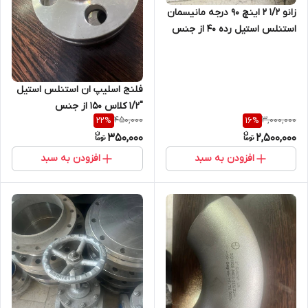
زانو 1/2 2 اینچ 90 درجه مانیسمان
استنلس استیل رده 40 از جنس
WP 310
فلنج اسلیپ ان استنلس استیل
"1/2 کلاس 150 از جنس
450,000
3,000,000
22
%
16
%
SA182F304, ANSIB16.5 فابریک
350,000
2,500,000
افزودن به سبد
افزودن به سبد