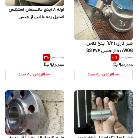
لوله 8 اینچ مانیسمان استنلس
استیل رده 10 اس از جنس
SA312TP304
شیر گازی 1 1/2" اینج کلاس
1000WOG از جنس SS 304
1,000,000
1,000,000
2
%
10
%
980,000
900,000
افزودن به سبد
افزودن به سبد
فول کوپلینگ استیل فشار قوی