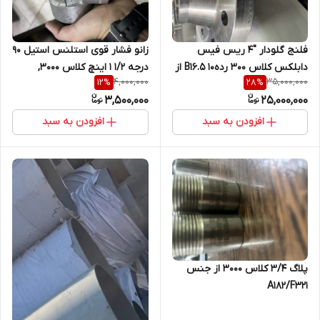
فلنج گلودار "4 ریس فیس
زانو فشار قوی استلنس استیل 90
دابلکس کلاس 300 رده10 5.B16 از
درجه 1/2 1 اینچ کلاس 3000,
4,000,000
35,000,000
12
%
28
%
جنس SA182/F51 F37
SA182F316/F316L, SW
3,500,000
25,000,000
افزودن به سبد
افزودن به سبد
پلاگ 3/4 کلاس 3000 از جنس
A182/F321