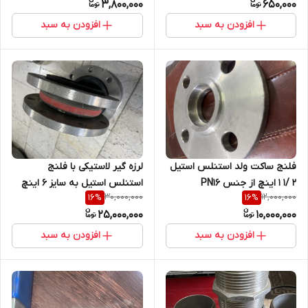
3,800,000
650,000
افزودن به سبد
افزودن به سبد
فلنج ساکت ولد استنلس استیل
لرزه گیر لاستیکی با فلنج
2 /1 1 اینچ از جنس PN16
استنلس استیل به سایز 6 اینچ
30,000,000
12,000,000
16
%
16
%
A182/F304L
PN16 لب جوینت تایپ لاستیک
25,000,000
10,000,000
ERV
افزودن به سبد
افزودن به سبد