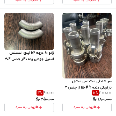
زانو 90 درجه 1/2 اینج استنلس
استیل جوشی رده 40از جنس 304
بدون درز فابریک
سر شلنگی استنلس استیل
نارنجکی دنده 1" #150 از جنس ؟
400,000
2,000,000
12
%
10
%
350,000
1,800,000
افزودن به سبد
افزودن به سبد