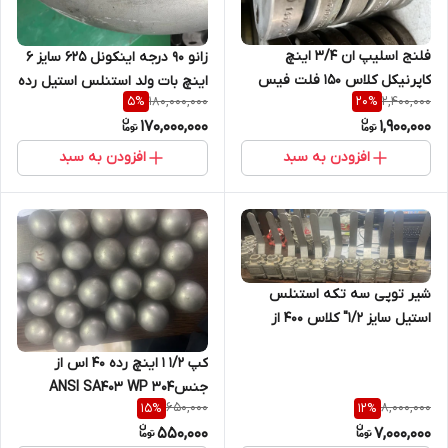
فلنج اسلیپ ان 3/4 اینچ
زانو 90 درجه اینکونل 625 سایز 6
کاپرنیکل کلاس 150 فلت فیس
اینچ بات ولد استنلس استیل رده
180,000,000
2,400,000
5
%
20
%
HF 10 UNS C7060X B466
80 UNS NO6625
170,000,000
1,900,000
افزودن به سبد
افزودن به سبد
شیر توپی سه تکه استنلس
استیل سایز 1/2" کلاس 400 از
جنس بدنه CF8M , SEAT PTFE
کپ 1/2 1 اینچ رده 40 اس از
بدنه ,توپی 316یک سر رزوه یک
جنسANSI SA403 WP 304
سر ساکت ولد
650,000
8,000,000
15
%
12
%
550,000
7,000,000