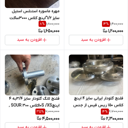
مهره ماسوره استنلس استیل
سایز 1/2"اینچ کلاس 3000ساکت
1,800,000
1,400,000
8
%
14
%
ولد از جنس SA182F316L
1,650,000
1,200,000
افزودن به سبد
افزودن به سبد
فلنج گلودار ایرانی سایز 4 اینچ
فلنج لانگ گلودار سایز 3/4به 4
کلاس 150 ریس فیس از جنس
اینچ10S /XSکلاس 300 SOUR ,
7,000,000
2,700,000
35
%
14
%
316
به طول 150میلیمتر
4,500,000
2,300,000
SA182F316/F316L کپی
افزودن به سبد
افزودن به سبد