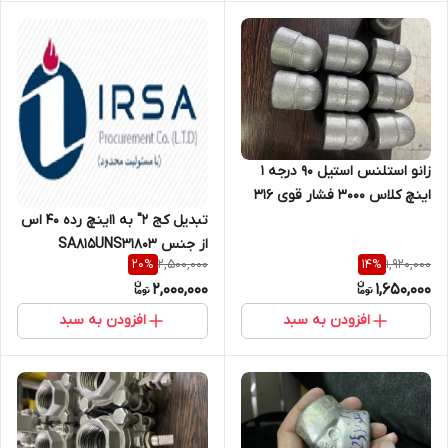
زانو استلنس استیل 90 درجه 1
اینچ کلاس 3000 فشار قوی 316
تبدیل کج 2" به 1اینچ رده 40 اس
از جنس SA815UNS31803
2,500,000
1,920,000
20
%
14
%
2,000,000
1,650,000
افزودن به سبد
افزودن به سبد