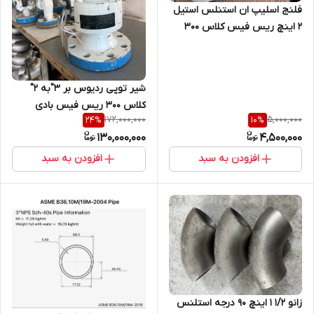
فلنج اسلیپ ان استنلس استیل
2 اینچ ریس فیس کلاس 300
ازجنس B16.5 A182 F316/316L
فابریک
شیر توپی ردیوس بر 3"به 2"
کلاس 300 ریس فیس بادی
172,000,000
5,000,000
24
%
10
%
متریال UNS 08825 بال UNS
130,000,000
4,500,000
08825, استیم API6A UNS07718,
سیت PEEK,
افزودن به سبد
افزودن به سبد
زانو 1/2 1 اینچ 90 درجه استلنس