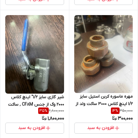
مهره ماسوره کربن استیل سایز
شیر گازی سایز 1/2" اینچ کلاس
1/۲ اینچ کلاس 3000 ساکت ولد از
2000 وگ از جنس CF8M , ساکت
2,800,000
350,000
35
%
14
%
جنس A105N
ولد
1,800,000
300,000
افزودن به سبد
افزودن به سبد