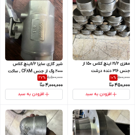
مغزی 21/2 اینچ کلاس 150 از
شیر گازی سایز1 1/2اینچ کلاس
جنس 316 دنده درشت
2000 وگ از جنس CF8M , ساکت
5,500,000
500,000
27
%
10
%
ولد
4,000,000
450,000
افزودن به سبد
افزودن به سبد