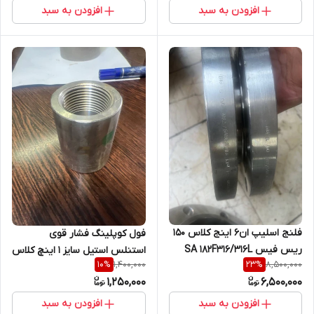
افزودن به سبد
افزودن به سبد
فلنج اسلیپ ان6 اینج کلاس 150
فول کوپلینگ فشار قوی
ریس فیس SA 182F316/316L
استنلس استیل سایز 1 اینچ کلاس
1,400,000
8,500,000
10
%
23
%
3000 دنده از جنس SA182
1,250,000
6,500,000
F316/F316L
افزودن به سبد
افزودن به سبد