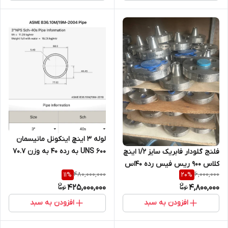
لوله 3 اینچ اینکونل مانیسمان
UNS 600 به رده ۴۰ به وزن ۷۰.۷
فلنج گلودار فابریک سایز ۱/۲ اینچ
کلاس ۹۰۰ ریس فیس رده ۴۰اس
480,000,000
6,000,000
11
%
20
%
جنس SA182F316/F316L ASME
425,000,000
4,800,000
B16.5
افزودن به سبد
افزودن به سبد